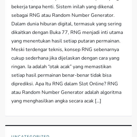
bekerja tanpa henti. Sistem inilah yang dikenal
sebagai RNG atau Random Number Generator.
Dalam dunia hiburan digital, termasuk yang sering
dikaitkan dengan Buka 77, RNG menjadi inti utama
yang menentukan hasil setiap putaran permainan.
Meski terdengar teknis, konsep RNG sebenarnya
cukup sederhana jika dijelaskan dengan cara yang
ringan. Ia adalah “otak acak” yang memastikan
setiap hasil permainan benar-benar tidak bisa
diprediksi. Apa Itu RNG dalam Slot Online? RNG
atau Random Number Generator adalah algoritma
yang menghasilkan angka secara acak […]
UNCATEGORIZED