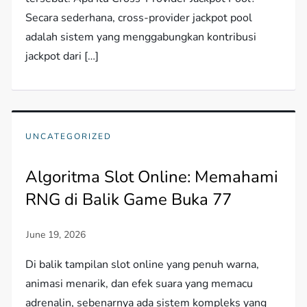
Secara sederhana, cross-provider jackpot pool
adalah sistem yang menggabungkan kontribusi
jackpot dari […]
UNCATEGORIZED
Algoritma Slot Online: Memahami
RNG di Balik Game Buka 77
Di balik tampilan slot online yang penuh warna,
animasi menarik, dan efek suara yang memacu
adrenalin, sebenarnya ada sistem kompleks yang