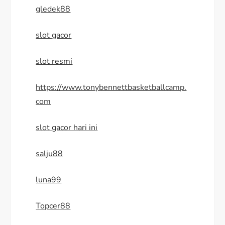
gledek88
slot gacor
slot resmi
https://www.tonybennettbasketballcamp.
com
slot gacor hari ini
salju88
luna99
Topcer88