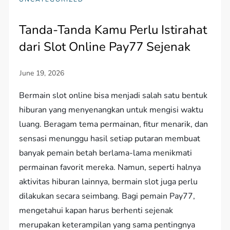
Tanda-Tanda Kamu Perlu Istirahat
dari Slot Online Pay77 Sejenak
Bermain slot online bisa menjadi salah satu bentuk
hiburan yang menyenangkan untuk mengisi waktu
luang. Beragam tema permainan, fitur menarik, dan
sensasi menunggu hasil setiap putaran membuat
banyak pemain betah berlama-lama menikmati
permainan favorit mereka. Namun, seperti halnya
aktivitas hiburan lainnya, bermain slot juga perlu
dilakukan secara seimbang. Bagi pemain Pay77,
mengetahui kapan harus berhenti sejenak
merupakan keterampilan yang sama pentingnya