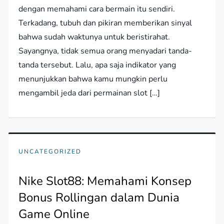
dengan memahami cara bermain itu sendiri.
Terkadang, tubuh dan pikiran memberikan sinyal
bahwa sudah waktunya untuk beristirahat.
Sayangnya, tidak semua orang menyadari tanda-
tanda tersebut. Lalu, apa saja indikator yang
menunjukkan bahwa kamu mungkin perlu
mengambil jeda dari permainan slot […]
UNCATEGORIZED
Nike Slot88: Memahami Konsep
Bonus Rollingan dalam Dunia
Game Online