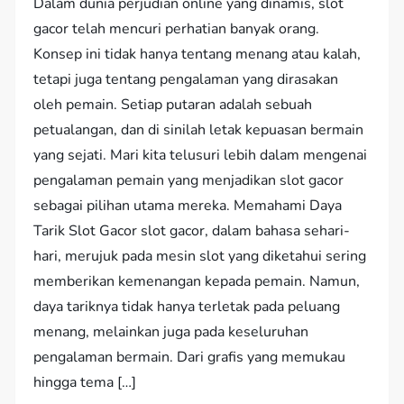
Dalam dunia perjudian online yang dinamis, slot
gacor telah mencuri perhatian banyak orang.
Konsep ini tidak hanya tentang menang atau kalah,
tetapi juga tentang pengalaman yang dirasakan
oleh pemain. Setiap putaran adalah sebuah
petualangan, dan di sinilah letak kepuasan bermain
yang sejati. Mari kita telusuri lebih dalam mengenai
pengalaman pemain yang menjadikan slot gacor
sebagai pilihan utama mereka. Memahami Daya
Tarik Slot Gacor slot gacor, dalam bahasa sehari-
hari, merujuk pada mesin slot yang diketahui sering
memberikan kemenangan kepada pemain. Namun,
daya tariknya tidak hanya terletak pada peluang
menang, melainkan juga pada keseluruhan
pengalaman bermain. Dari grafis yang memukau
hingga tema […]