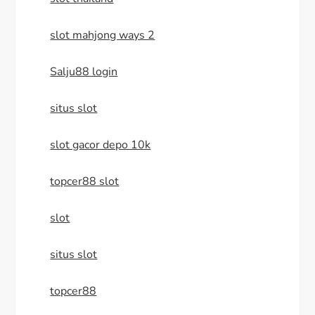
slot mahjong ways 2
Salju88 login
situs slot
slot gacor depo 10k
topcer88 slot
slot
situs slot
topcer88