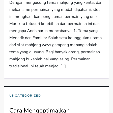
Dengan mengusung tema mahjong yang kental dan
mekanisme permainan yang mudah dipahami, slot
ini menghadirkan pengalaman bermain yang unik.
Mari kita telusuri kelebihan dari permainan ini dan
mengapa Anda harus mencobanya. 1. Tema yang
Menarik dan Familiar Salah satu keunggulan utama
dari slot mahjong ways gampang menang adalah
tema yang diusung. Bagi banyak orang, permainan
mahjong bukanlah hal yang asing. Permainan
tradisional ini telah menjadi […]
UNCATEGORIZED
Cara Mengoptimalkan