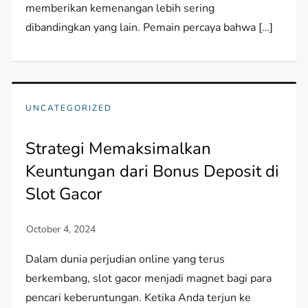
memberikan kemenangan lebih sering
dibandingkan yang lain. Pemain percaya bahwa […]
UNCATEGORIZED
Strategi Memaksimalkan
Keuntungan dari Bonus Deposit di
Slot Gacor
Dalam dunia perjudian online yang terus
berkembang, slot gacor menjadi magnet bagi para
pencari keberuntungan. Ketika Anda terjun ke