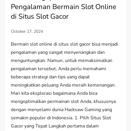
Pengalaman Bermain Slot Online
di Situs Slot Gacor
Bermain slot online di situs slot gacor bisa menjadi
pengalaman yang sangat menyenangkan dan
menguntungkan. Namun, untuk memaksimalkan
pengalaman tersebut, Anda perlu memahami
beberapa strategi dan tips yang dapat
meningkatkan peluang Anda meraih kemenangan.
Mari kita eksplorasi bagaimana Anda bisa
mengoptimalkan permainan slot Anda, khususnya
dengan menyelami dunia Hacksaw Gaming yang
semakin populer di Indonesia. 1. Pilih Situs Slot
Gacor yang Tepat Langkah pertama dalam