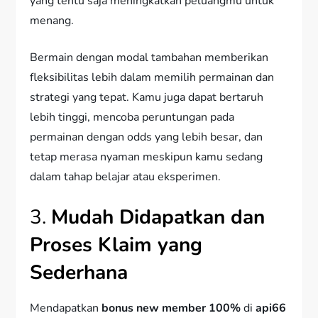
yang tentu saja meningkatkan peluangmu untuk
menang.
Bermain dengan modal tambahan memberikan
fleksibilitas lebih dalam memilih permainan dan
strategi yang tepat. Kamu juga dapat bertaruh
lebih tinggi, mencoba peruntungan pada
permainan dengan odds yang lebih besar, dan
tetap merasa nyaman meskipun kamu sedang
dalam tahap belajar atau eksperimen.
3.
Mudah Didapatkan dan
Proses Klaim yang
Sederhana
Mendapatkan
bonus new member 100%
di
api66