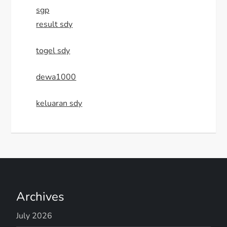
sgp
result sdy
togel sdy
dewa1000
keluaran sdy
Archives
July 2026