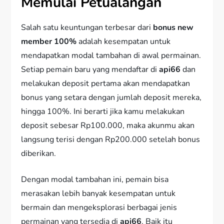
Memulai Petualangan
Salah satu keuntungan terbesar dari
bonus new
member 100%
adalah kesempatan untuk
mendapatkan modal tambahan di awal permainan.
Setiap pemain baru yang mendaftar di
api66
dan
melakukan deposit pertama akan mendapatkan
bonus yang setara dengan jumlah deposit mereka,
hingga 100%. Ini berarti jika kamu melakukan
deposit sebesar Rp100.000, maka akunmu akan
langsung terisi dengan Rp200.000 setelah bonus
diberikan.
Dengan modal tambahan ini, pemain bisa
merasakan lebih banyak kesempatan untuk
bermain dan mengeksplorasi berbagai jenis
permainan yang tersedia di
api66
. Baik itu