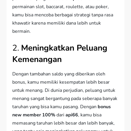
permainan slot, baccarat, roulette, atau poker,
kamu bisa mencoba berbagai strategi tanpa rasa
khawatir karena memiliki dana lebih untuk
bermain.
2.
Meningkatkan Peluang
Kemenangan
Dengan tambahan saldo yang diberikan oleh
bonus, kamu memiliki kesempatan lebih besar
untuk menang. Di dunia perjudian, peluang untuk
menang sangat bergantung pada seberapa banyak
taruhan yang bisa kamu pasang. Dengan
bonus
new member 100%
dari
api66
, kamu bisa
memasang taruhan lebih besar dan lebih banyak,