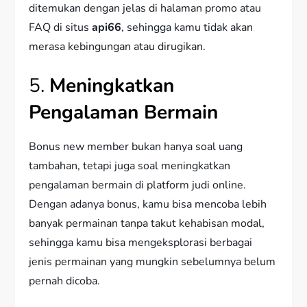
ditemukan dengan jelas di halaman promo atau
FAQ di situs
api66
, sehingga kamu tidak akan
merasa kebingungan atau dirugikan.
5.
Meningkatkan
Pengalaman Bermain
Bonus new member bukan hanya soal uang
tambahan, tetapi juga soal meningkatkan
pengalaman bermain di platform judi online.
Dengan adanya bonus, kamu bisa mencoba lebih
banyak permainan tanpa takut kehabisan modal,
sehingga kamu bisa mengeksplorasi berbagai
jenis permainan yang mungkin sebelumnya belum
pernah dicoba.