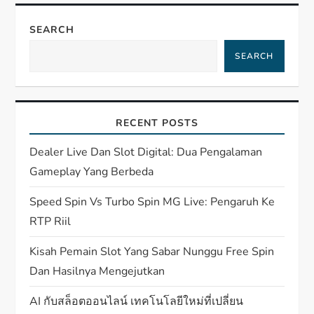
a
SEARCH
v
SEARCH
i
g
RECENT POSTS
a
Dealer Live Dan Slot Digital: Dua Pengalaman
t
Gameplay Yang Berbeda
Speed Spin Vs Turbo Spin MG Live: Pengaruh Ke
i
RTP Riil
o
Kisah Pemain Slot Yang Sabar Nunggu Free Spin
n
Dan Hasilnya Mengejutkan
AI กับสล็อตออนไลน์ เทคโนโลยีใหม่ที่เปลี่ยน