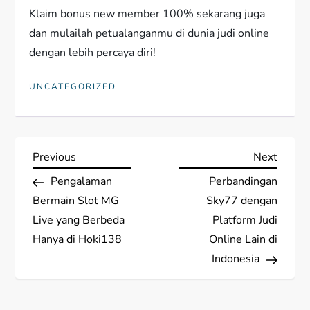
Klaim bonus new member 100% sekarang juga
dan mulailah petualanganmu di dunia judi online
dengan lebih percaya diri!
UNCATEGORIZED
P
Previous
Next
Previous
Next
Post
Post
Pengalaman
Perbandingan
o
Bermain Slot MG
Sky77 dengan
s
Live yang Berbeda
Platform Judi
Hanya di Hoki138
Online Lain di
t
Indonesia
n