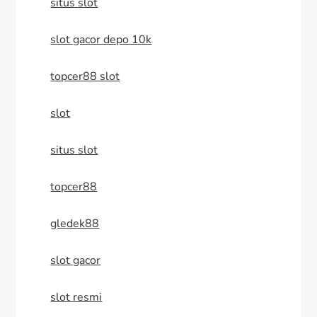
situs slot
slot gacor depo 10k
topcer88 slot
slot
situs slot
topcer88
gledek88
slot gacor
slot resmi