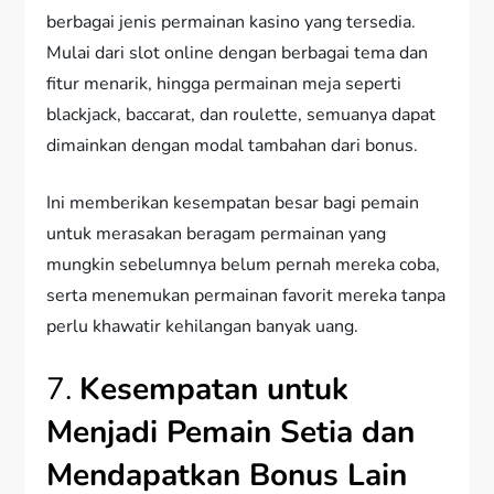
berbagai jenis permainan kasino yang tersedia.
Mulai dari slot online dengan berbagai tema dan
fitur menarik, hingga permainan meja seperti
blackjack, baccarat, dan roulette, semuanya dapat
dimainkan dengan modal tambahan dari bonus.
Ini memberikan kesempatan besar bagi pemain
untuk merasakan beragam permainan yang
mungkin sebelumnya belum pernah mereka coba,
serta menemukan permainan favorit mereka tanpa
perlu khawatir kehilangan banyak uang.
7.
Kesempatan untuk
Menjadi Pemain Setia dan
Mendapatkan Bonus Lain