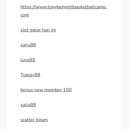
https://www.tonybennettbasketballcamp.
com
slot gacor hari ini
salju88
luna99
Topcer88
bonus new member 100
salju88
scatter hitam