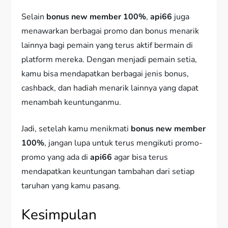
Selain
bonus new member 100%
,
api66
juga
menawarkan berbagai promo dan bonus menarik
lainnya bagi pemain yang terus aktif bermain di
platform mereka. Dengan menjadi pemain setia,
kamu bisa mendapatkan berbagai jenis bonus,
cashback, dan hadiah menarik lainnya yang dapat
menambah keuntunganmu.
Jadi, setelah kamu menikmati
bonus new member
100%
, jangan lupa untuk terus mengikuti promo-
promo yang ada di
api66
agar bisa terus
mendapatkan keuntungan tambahan dari setiap
taruhan yang kamu pasang.
Kesimpulan