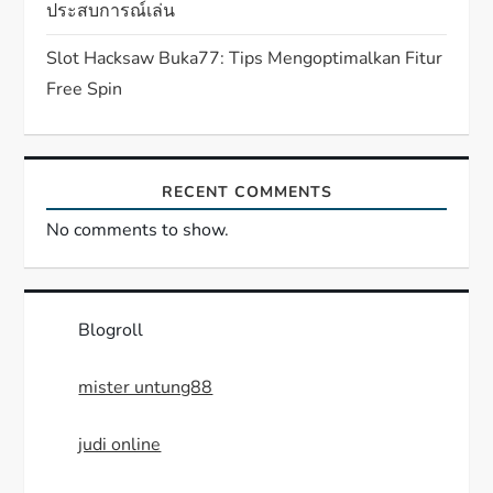
ประสบการณ์เล่น
Slot Hacksaw Buka77: Tips Mengoptimalkan Fitur
Free Spin
RECENT COMMENTS
No comments to show.
Blogroll
mister untung88
judi online