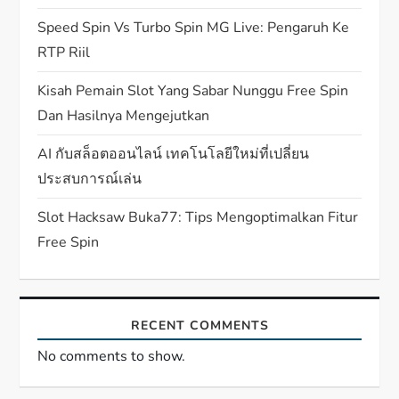
t
Speed Spin Vs Turbo Spin MG Live: Pengaruh Ke
i
RTP Riil
o
Kisah Pemain Slot Yang Sabar Nunggu Free Spin
n
Dan Hasilnya Mengejutkan
AI กับสล็อตออนไลน์ เทคโนโลยีใหม่ที่เปลี่ยน
ประสบการณ์เล่น
Slot Hacksaw Buka77: Tips Mengoptimalkan Fitur
Free Spin
RECENT COMMENTS
No comments to show.