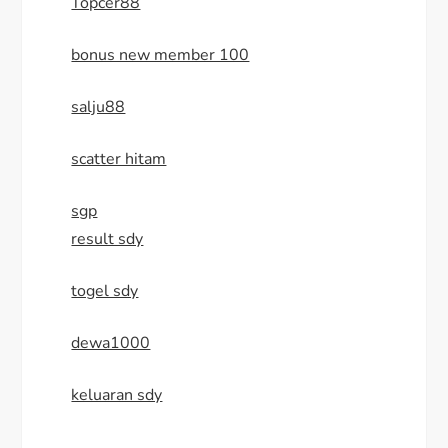
Topcer88
bonus new member 100
salju88
scatter hitam
sgp
result sdy
togel sdy
dewa1000
keluaran sdy