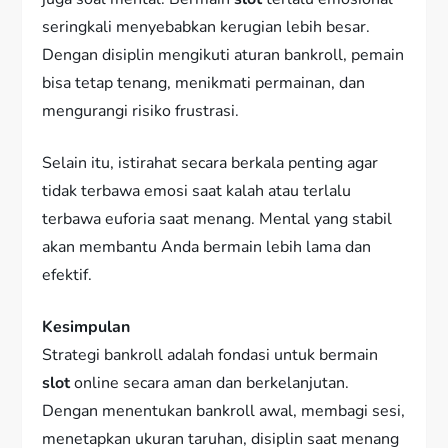
seringkali menyebabkan kerugian lebih besar.
Dengan disiplin mengikuti aturan bankroll, pemain
bisa tetap tenang, menikmati permainan, dan
mengurangi risiko frustrasi.
Selain itu, istirahat secara berkala penting agar
tidak terbawa emosi saat kalah atau terlalu
terbawa euforia saat menang. Mental yang stabil
akan membantu Anda bermain lebih lama dan
efektif.
Kesimpulan
Strategi bankroll adalah fondasi untuk bermain
slot
online secara aman dan berkelanjutan.
Dengan menentukan bankroll awal, membagi sesi,
menetapkan ukuran taruhan, disiplin saat menang