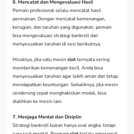
6. Mencatat dan Mengevaluasi Hasil
Pemain profesional selalu mencatat hasil
permainan. Dengan mencatat kemenangan,
kerugian, dan taruhan yang digunakan, pemain
bisa mengevaluasi strategi bankroll dan
menyesuaikan taruhan di sesi berikutnya.
Misalnya, jika satu mesin
slot
ternyata sering
memberikan kemenangan kecil, Anda bisa
menyesuaikan taruhan agar lebih aman dan tetap
mendapatkan keuntungan. Sebaliknya, jika mesin
cenderung cepat menghabiskan modal, bisa
dialihkan ke mesin lain.
7. Menjaga Mental dan Disiplin
Strategi bankroll bukan hanya soal angka, tetapi
juga soal mental. Bermain
slot
terlalu emosional