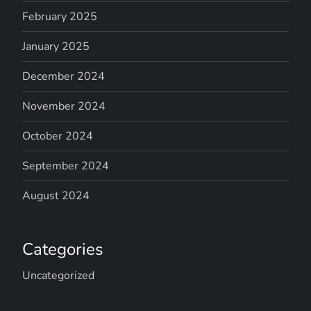
February 2025
January 2025
December 2024
November 2024
October 2024
September 2024
August 2024
Categories
Uncategorized