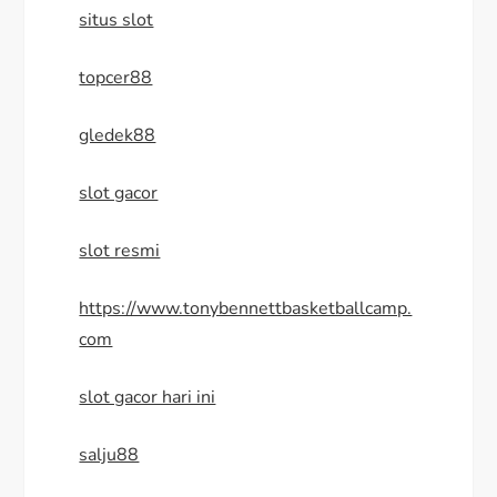
situs slot
topcer88
gledek88
slot gacor
slot resmi
https://www.tonybennettbasketballcamp.
com
slot gacor hari ini
salju88