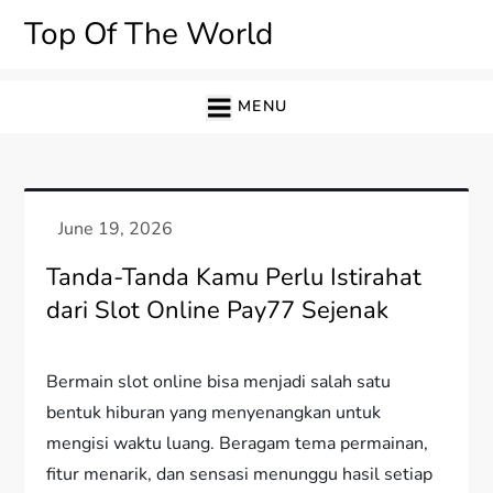
Skip
Top Of The World
to
content
MENU
Tanda-Tanda Kamu Perlu Istirahat
dari Slot Online Pay77 Sejenak
Bermain slot online bisa menjadi salah satu
bentuk hiburan yang menyenangkan untuk
mengisi waktu luang. Beragam tema permainan,
fitur menarik, dan sensasi menunggu hasil setiap