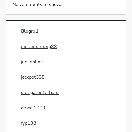
No comments to show.
Blogroll
mister untung88
judi online
jackpot338
slot gacor terbaru
dewa 1000
fyp138