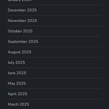
December 2025
November 2025
October 2025
September 2025
August 2025
July 2025
June 2025
May 2025
April 2025
March 2025