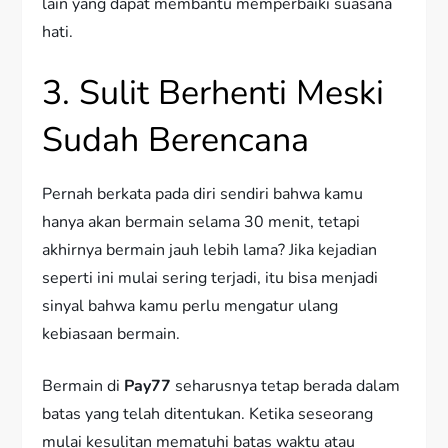
lain yang dapat membantu memperbaiki suasana
hati.
3. Sulit Berhenti Meski
Sudah Berencana
Pernah berkata pada diri sendiri bahwa kamu
hanya akan bermain selama 30 menit, tetapi
akhirnya bermain jauh lebih lama? Jika kejadian
seperti ini mulai sering terjadi, itu bisa menjadi
sinyal bahwa kamu perlu mengatur ulang
kebiasaan bermain.
Bermain di
Pay77
seharusnya tetap berada dalam
batas yang telah ditentukan. Ketika seseorang
mulai kesulitan mematuhi batas waktu atau