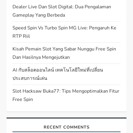
a
Dealer Live Dan Slot Digital: Dua Pengalaman
t
Gameplay Yang Berbeda
Speed Spin Vs Turbo Spin MG Live: Pengaruh Ke
i
RTP Riil
o
Kisah Pemain Slot Yang Sabar Nunggu Free Spin
n
Dan Hasilnya Mengejutkan
AI กับสล็อตออนไลน์ เทคโนโลยีใหม่ที่เปลี่ยน
ประสบการณ์เล่น
Slot Hacksaw Buka77: Tips Mengoptimalkan Fitur
Free Spin
RECENT COMMENTS