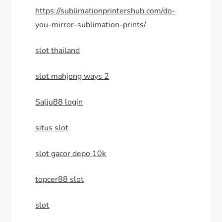
https://sublimationprintershub.com/do-
you-mirror-sublimation-prints/
slot thailand
slot mahjong ways 2
Salju88 login
situs slot
slot gacor depo 10k
topcer88 slot
slot