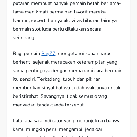
putaran membuat banyak pemain betah berlama-
lama menikmati permainan favorit mereka.
Namun, seperti halnya aktivitas hiburan lainnya,
bermain slot juga perlu dilakukan secara
seimbang.
Bagi pemain
Pay77
, mengetahui kapan harus
berhenti sejenak merupakan keterampilan yang
sama pentingnya dengan memahami cara bermain
itu sendiri. Terkadang, tubuh dan pikiran
memberikan sinyal bahwa sudah waktunya untuk
beristirahat. Sayangnya, tidak semua orang
menyadari tanda-tanda tersebut.
Lalu, apa saja indikator yang menunjukkan bahwa
kamu mungkin perlu mengambil jeda dari