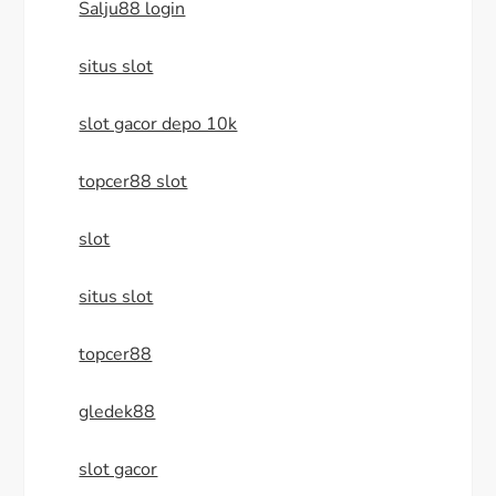
Salju88 login
situs slot
slot gacor depo 10k
topcer88 slot
slot
situs slot
topcer88
gledek88
slot gacor