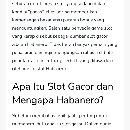
sebutan untuk mesin slot yang sedang dalam
kondisi “panas”, alias sering memberikan
kemenangan besar atau putaran bonus yang
menguntungkan. Salah satu penyedia game slot
yang kerap disebut sebagai sumber slot gacor
adalah Habanero. Tidak heran banyak pemain yang
penasaran dan ingin mengungkap rahasia di balik
popularitas dan peluang terbaik yang ditawarkan
oleh mesin slot Habanero.
Apa Itu Slot Gacor dan
Mengapa Habanero?
Sebelum membahas lebih jauh, penting untuk
memahami dulu apa itu slot gacor. Dalam dunia