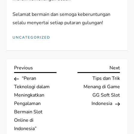
Selamat bermain dan semoga keberuntungan
selalu menyertai setiap putaran gulungan!
UNCATEGORIZED
P
Previous
Next
Previous
Next
Post
Post
“Peran
Tips dan Trik
o
Teknologi dalam
Menang di Game
s
Meningkatkan
GG Soft Slot
Pengalaman
Indonesia
t
Bermain Slot
Online di
n
Indonesia”