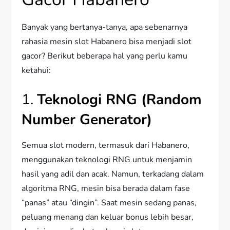
Banyak yang bertanya-tanya, apa sebenarnya
rahasia mesin slot Habanero bisa menjadi slot
gacor? Berikut beberapa hal yang perlu kamu
ketahui:
1.
Teknologi RNG (Random
Number Generator)
Semua slot modern, termasuk dari Habanero,
menggunakan teknologi RNG untuk menjamin
hasil yang adil dan acak. Namun, terkadang dalam
algoritma RNG, mesin bisa berada dalam fase
“panas” atau “dingin”. Saat mesin sedang panas,
peluang menang dan keluar bonus lebih besar,