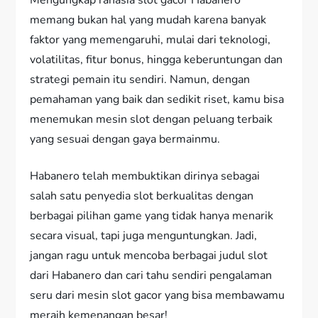
Mengungkap rahasia slot gacor Habanero
memang bukan hal yang mudah karena banyak
faktor yang memengaruhi, mulai dari teknologi,
volatilitas, fitur bonus, hingga keberuntungan dan
strategi pemain itu sendiri. Namun, dengan
pemahaman yang baik dan sedikit riset, kamu bisa
menemukan mesin slot dengan peluang terbaik
yang sesuai dengan gaya bermainmu.
Habanero telah membuktikan dirinya sebagai
salah satu penyedia slot berkualitas dengan
berbagai pilihan game yang tidak hanya menarik
secara visual, tapi juga menguntungkan. Jadi,
jangan ragu untuk mencoba berbagai judul slot
dari Habanero dan cari tahu sendiri pengalaman
seru dari mesin slot gacor yang bisa membawamu
meraih kemenangan besar!