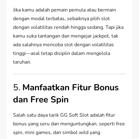
Jika kamu adalah pemain pemula atau bermain
dengan modal terbatas, sebaiknya pilih slot
dengan volatilitas rendah hingga sedang. Tapi jika
kamu suka tantangan dan mengejar jackpot, tak
ada salahnya mencoba slot dengan volatilitas
tinggi—asal tetap disiplin dalam mengelola
taruhan.
5.
Manfaatkan Fitur Bonus
dan Free Spin
Salah satu daya tarik GG Soft Slot adalah fitur
bonus yang seru dan menguntungkan, seperti free
spin, mini games, dan simbol wild yang