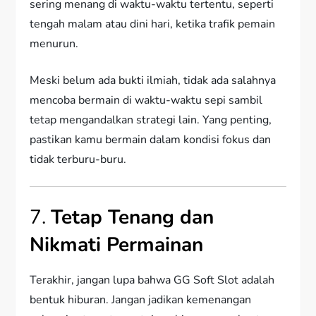
sering menang di waktu-waktu tertentu, seperti
tengah malam atau dini hari, ketika trafik pemain
menurun.
Meski belum ada bukti ilmiah, tidak ada salahnya
mencoba bermain di waktu-waktu sepi sambil
tetap mengandalkan strategi lain. Yang penting,
pastikan kamu bermain dalam kondisi fokus dan
tidak terburu-buru.
7.
Tetap Tenang dan
Nikmati Permainan
Terakhir, jangan lupa bahwa GG Soft Slot adalah
bentuk hiburan. Jangan jadikan kemenangan