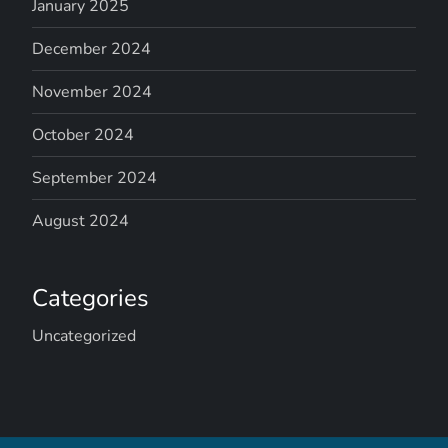
January 2025
December 2024
November 2024
October 2024
September 2024
August 2024
Categories
Uncategorized