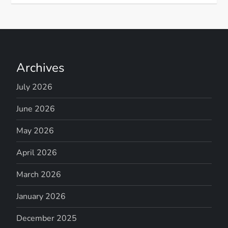
Archives
July 2026
June 2026
May 2026
April 2026
March 2026
January 2026
December 2025