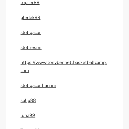
topcer88
gledek88
slot gacor
slot resmi
https://www.tonybennettbasketballcamp.
com
slot gacor hari ini
salju88
luna99